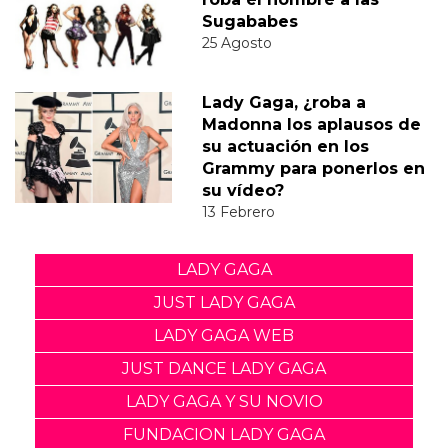
Sugababes
25 Agosto
Lady Gaga, ¿roba a
Madonna los aplausos de
su actuación en los
Grammy para ponerlos en
su vídeo?
13 Febrero
LADY GAGA
JUST LADY GAGA
LADY GAGA WEB
JUST DANCE LADY GAGA
LADY GAGA Y SU NOVIO
FUNDACION LADY GAGA