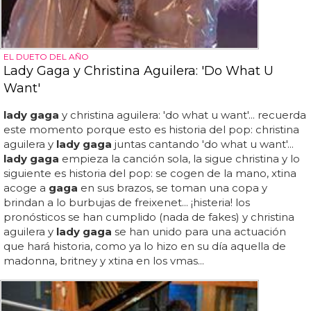
EL DUETO DEL AÑO
Lady Gaga y Christina Aguilera: 'Do What U
Want'
lady gaga
y christina aguilera: 'do what u want'... recuerda
este momento porque esto es historia del pop: christina
aguilera y
lady gaga
juntas cantando 'do what u want'...
lady gaga
empieza la canción sola, la sigue christina y lo
siguiente es historia del pop: se cogen de la mano, xtina
acoge a
gaga
en sus brazos, se toman una copa y
brindan a lo burbujas de freixenet... ¡histeria! los
pronósticos se han cumplido (nada de fakes) y christina
aguilera y
lady gaga
se han unido para una actuación
que hará historia, como ya lo hizo en su día aquella de
madonna, britney y xtina en los vmas...