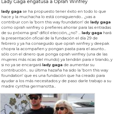
Lady Gaga engatusa a Oprah Winfrey
lady gaga
se ha propuesto tener éxito en todo lo que
hace y la muchacha lo está consiguiendo... ¿vas a
contribuir con la 'born this way foundation' de
lady gaga
como oprah winfrey o prefieres ahorrar para las entradas
de su próxima gira? difícil elección, ¿no? ...
lady gaga
hará
la presentación oficial de la fundación el día 29 de
febrero y ya ha conseguido que oprah winfrey y deepak
chopra la acompañen y pongan pasta para el asunto...
sólo con el dinero que ponga oprah winfrey (una de las
mujeres más ricas del mundo) ya tendrán para ir tirando, y
si no ya se encargará
lady gaga
de aumentar su
contribución... su última hazaña ha sido la 'born this way
foundation' que es una fundación que ha creado para
ayudar a los más necesitados y de paso darle trabajo a su
madre cynthia germanotta...