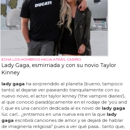
ECHA LOS HOMBROS HACIA ATRÁS, CARIÑO
Lady Gaga, esmirriada y con su novio Taylor
Kinney
lady gaga
ha sorprendido al planeta (bueno, tampoco
tanto) al dejarse ver paseando tranquilamente con su
nuevo novio, el actor taylor kinney ('the vampire diaries'),
al que conoció paradójicamente en el rodaje de 'yoü and
i', que es una canción dedicada al ex novio de
lady gaga
lüc carl... ¿entramos en una nueva era en la que
lady
gaga
escribirá canciones de amor y se dejará de hablar
de imaginería religiosa? pues a ver qué pasa... tanto que,