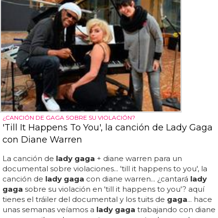
¿CANCIÓN DE GAGA SOBRE SU VIOLACIÓN?
'Till It Happens To You', la canción de Lady Gaga
con Diane Warren
La canción de
lady gaga
+ diane warren para un
documental sobre violaciones... 'till it happens to you', la
canción de
lady gaga
con diane warren... ¿cantará
lady
gaga
sobre su violación en 'till it happens to you'? aquí
tienes el tráiler del documental y los tuits de
gaga
... hace
unas semanas veíamos a
lady gaga
trabajando con diane