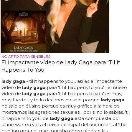
NO APTO PARA SENSIBLES
El impactante vídeo de Lady Gaga para 'Til It
Happens To You'
lady gaga
- til it happens to you... así es el impactante
vídeo de
lady gaga
para 'til it happens to you'... el nuevo
vídeo de
lady gaga
para 'til it happens to you' es muy,
muy fuerte... y te lo decimos no solo porque
lady gaga
no sale en él, sino porque es muy gráfico a la hora de
mostrarnos las agresiones sexuales... por si no lo sabías, 'til
it happens to you' de
lady gaga
esta compuesta por
diane warren y es el tema principal del documental 'the
hunting ground', que muestra cómo afectan las