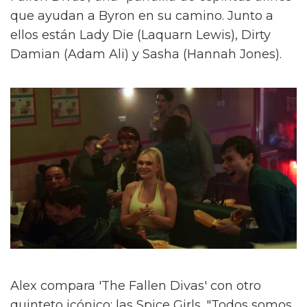
que ayudan a Byron en su camino. Junto a
ellos están Lady Die (Laquarn Lewis), Dirty
Damian (Adam Ali) y Sasha (Hannah Jones).
Alex compara 'The Fallen Divas' con otro
quinteto icónico: las Spice Girls. "Todos somos