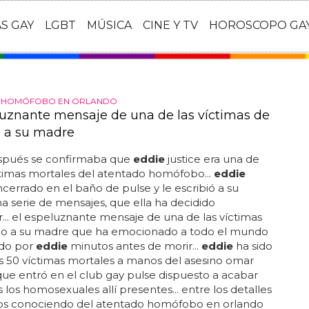
AS GAY
LGBT
MÚSICA
CINE Y TV
HOROSCOPO GA
 HOMÓFOBO EN ORLANDO
luznante mensaje de una de las víctimas de
 a su madre
spués se confirmaba que
eddie
justice era una de
ctimas mortales del atentado homófobo...
eddie
cerrado en el baño de pulse y le escribió a su
 serie de mensajes, que ella ha decidido
... el espeluznante mensaje de una de las víctimas
do a su madre que ha emocionado a todo el mundo
ado por
eddie
minutos antes de morir...
eddie
ha sido
s 50 víctimas mortales a manos del asesino omar
e entró en el club gay pulse dispuesto a acabar
 los homosexuales allí presentes... entre los detalles
s conociendo del atentado homófobo en orlando