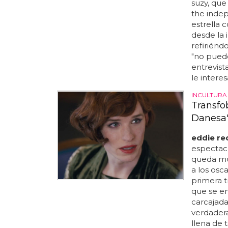
suzy, que
the indep
estrella 
desde la 
refiriénd
"no puede
entrevist
le interes
INCULTURA
Transfob
Danesa
eddie r
espectac
queda muc
a los osca
primera tr
que se em
carcajada
verdadera
llena de 