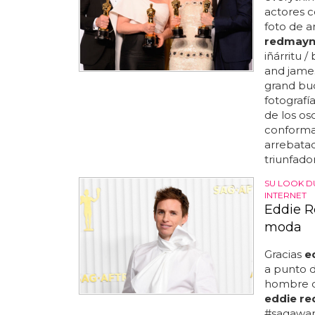
actores co
foto de ar
redmay
iñárritu 
and james
grand bud
fotografí
de los os
conformar
arrebatad
triunfador
SU LOOK D
INTERNET
Eddie R
moda
Gracias
e
a punto d
hombre q
eddie r
#sagaward