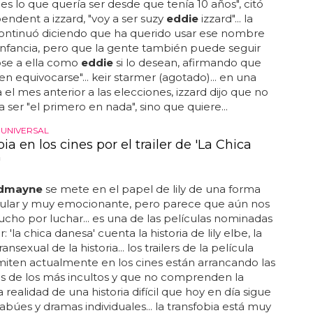
 es lo que quería ser desde que tenía 10 años", citó
endent a izzard, "voy a ser suzy
eddie
izzard"... la
continuó diciendo que ha querido usar ese nombre
infancia, pero que la gente también puede seguir
ose a ella como
eddie
si lo desean, afirmando que
n equivocarse"... keir starmer (agotado)... en una
a el mes anterior a las elecciones, izzard dijo que no
a ser "el primero en nada", sino que quiere...
 UNIVERSAL
ia en los cines por el trailer de 'La Chica
'
edmayne
se mete en el papel de lily de una forma
ular y muy emocionante, pero parece que aún nos
ho por luchar... es una de las películas nominadas
r: 'la chica danesa' cuenta la historia de lily elbe, la
ansexual de la historia... los trailers de la película
iten actualmente en los cines están arrancando las
s de los más incultos y que no comprenden la
 realidad de una historia difícil que hoy en día sigue
tabúes y dramas individuales... la transfobia está muy