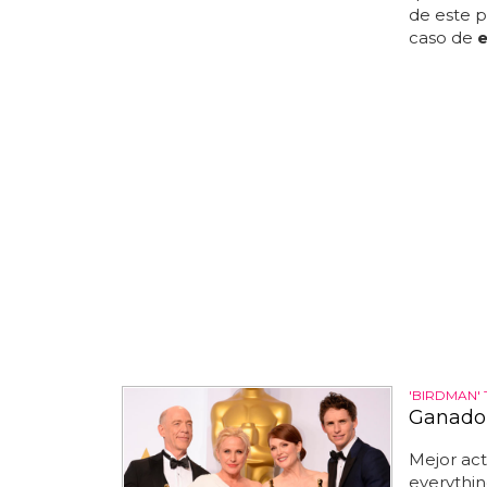
de este 
caso de
'BIRDMAN' 
Ganador
Mejor ac
everythin