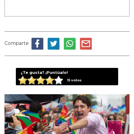
Comparte
¿Te gusta? ¡Puntúalo!
15
votos