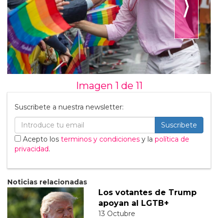
⟩
Imagen 1 de
11
Suscribete a nuestra newsletter:
Suscribete
Acepto los
terminos y condiciones
y la
política de
privacidad
.
Noticias relacionadas
Los votantes de Trump
apoyan al LGTB+
13 Octubre