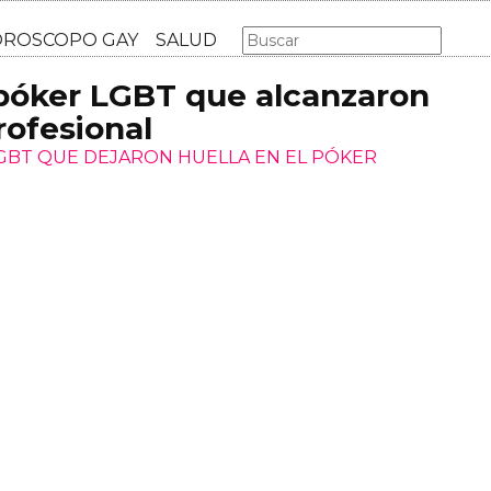
AS GAY
LGBT
MÚSICA
CINE Y TV
HOROSCOPO GA
 póker LGBT que alcanzaron
rofesional
LGBT QUE DEJARON HUELLA EN EL PÓKER