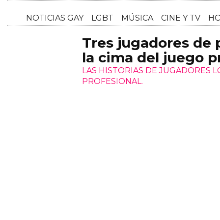
NOTICI
Tres jugadores de
la cima del juego p
LAS HISTORIAS DE JUGADORES 
PROFESIONAL.