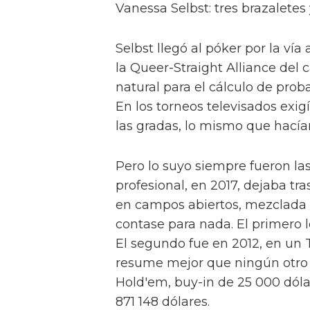
Vanessa Selbst: tres brazalete
Selbst llegó al póker por la ví
la Queer-Straight Alliance del
natural para el cálculo de prob
En los torneos televisados exi
las gradas, lo mismo que hacía
Pero lo suyo siempre fueron las 
profesional, en 2017, dejaba tr
en campos abiertos, mezclada 
contase para nada. El primero
El segundo fue en 2012, en un T
resume mejor que ningún otro s
Hold'em, buy-in de 25 000 dólare