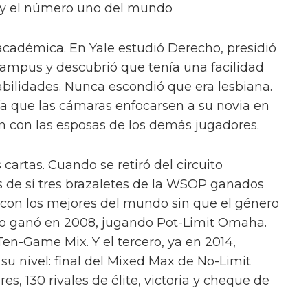
s y el número uno del mundo
a académica. En Yale estudió Derecho, presidió
 campus y descubrió que tenía una facilidad
abilidades. Nunca escondió que era lesbiana.
gía que las cámaras enfocarsen a su novia en
n con las esposas de los demás jugadores.
cartas. Cuando se retiró del circuito
as de sí tres brazaletes de la WSOP ganados
con los mejores del mundo sin que el género
 lo ganó en 2008, jugando Pot-Limit Omaha.
en-Game Mix. Y el tercero, ya en 2014,
u nivel: final del Mixed Max de No-Limit
s, 130 rivales de élite, victoria y cheque de