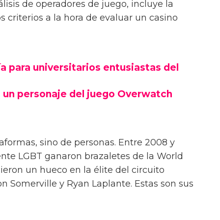
inos online de Legalbet
, un portal
lisis de operadores de juego, incluye la
 criterios a la hora de evaluar un casino
 para universitarios entusiastas del
 un personaje del juego Overwatch
taformas, sino de personas. Entre 2008 y
ente LGBT ganaron brazaletes de la World
ieron un hueco en la élite del circuito
on Somerville y Ryan Laplante. Estas son sus