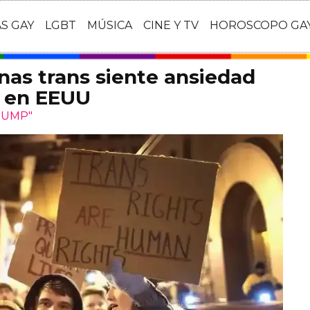
AS GAY
LGBT
MÚSICA
CINE Y TV
HOROSCOPO GA
nas trans siente ansiedad
s en EEUU
RUMP"