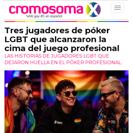
Toggle
navigat
Tres jugadores de póker
LGBT que alcanzaron la
cima del juego profesional
LAS HISTORIAS DE JUGADORES LGBT QUE
DEJARON HUELLA EN EL PÓKER PROFESIONAL.