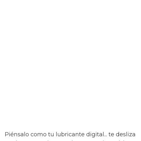
Piénsalo como tu lubricante digital... te desliza