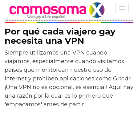
Toggle
navigat
Por qué cada viajero gay
necesita una VPN
Siempre utilizamos una VPN cuando
viajamos, especialmente cuando visitamos
países que monitorean nuestro uso de
Internet y prohíben aplicaciones como Grindr.
¡Una VPN no es opcional, es esencial! Aquí hay
una razón por la cual es lo primero que
'empacamos' antes de partir...