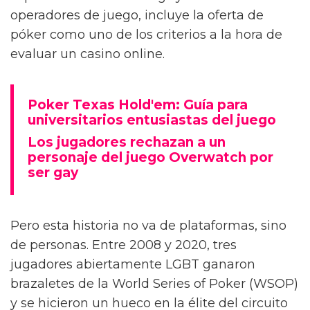
operadores de juego, incluye la oferta de
póker como uno de los criterios a la hora de
evaluar un casino online.
Poker Texas Hold'em: Guía para
universitarios entusiastas del juego
Los jugadores rechazan a un
personaje del juego Overwatch por
ser gay
Pero esta historia no va de plataformas, sino
de personas. Entre 2008 y 2020, tres
jugadores abiertamente LGBT ganaron
brazaletes de la World Series of Poker (WSOP)
y se hicieron un hueco en la élite del circuito