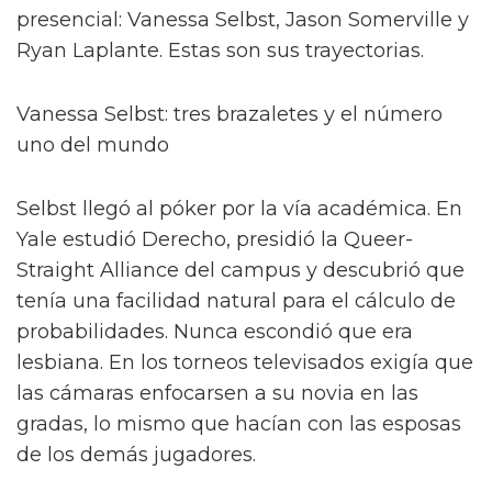
presencial: Vanessa Selbst, Jason Somerville y
Ryan Laplante. Estas son sus trayectorias.
Vanessa Selbst: tres brazaletes y el número
uno del mundo
Selbst llegó al póker por la vía académica. En
Yale estudió Derecho, presidió la Queer-
Straight Alliance del campus y descubrió que
tenía una facilidad natural para el cálculo de
probabilidades. Nunca escondió que era
lesbiana. En los torneos televisados exigía que
las cámaras enfocarsen a su novia en las
gradas, lo mismo que hacían con las esposas
de los demás jugadores.