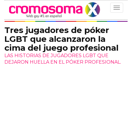
Toggle
navigat
Tres jugadores de póker
LGBT que alcanzaron la
cima del juego profesional
LAS HISTORIAS DE JUGADORES LGBT QUE
DEJARON HUELLA EN EL PÓKER PROFESIONAL.