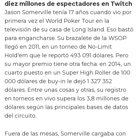
diez millones de espectadores en Twitch
Jason Somerville tenía 17 años cuando vio por
primera vez el World Poker Tour en la
televisión de su casa de Long Island. Eso bastó
para engancharse. Su brazalete de la WSOP
llegó en 2011, en un torneo de No-Limit
Hold'em que le reportó 493 091 dólares. Pero
su mayor premio tiene otra fecha: en 2014, un
cuarto puesto en un Super High Roller de 100
000 dólares de buy-in le dejó 1 327 352
dólares. Entre unas cosas y otras, su registro
en torneos en vivo supera los 3,8 millones de
dólares según las principales bases de datos
del circuito.
Fuera de las mesas, Somerville cargaba con