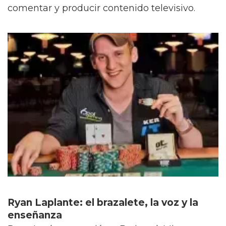
comentar y producir contenido televisivo.
Ryan Laplante: el brazalete, la voz y la
enseñanza