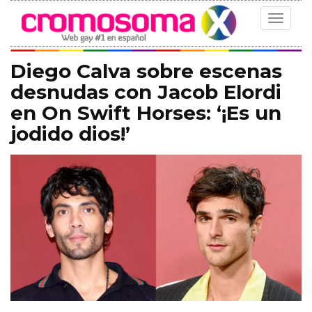
Toggle
navigat
Diego Calva sobre escenas
desnudas con Jacob Elordi
en On Swift Horses: ‘¡Es un
jodido dios!’