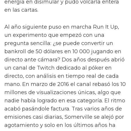
energía en disimular y pudo volcarla entera
en las cartas.
Al año siguiente puso en marcha Run It Up,
un experimento que empezó con una
pregunta sencilla: ¿se puede convertir un
bankroll de 50 dólares en 10 000 jugando en
directo ante cámara? Dos años después abrió
un canal de Twitch dedicado al póker en
directo, con análisis en tiempo real de cada
mano. En marzo de 2016 el canal rebasó los 10
millones de visualizaciones únicas, algo que
nadie había logrado en esa categoría. El ritmo
acabó pasándole factura. Tras varios años de
emisiones casi diarias, Somerville se alejó por
agotamiento y solo en los últimos años ha