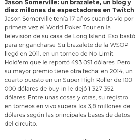
Jason Somerville: un brazalete, un blog y
diez millones de espectadores en Twitch
Jason Somerville tenía 17 años cuando vio por
primera vez el World Poker Tour en la
televisión de su casa de Long Island. Eso bastó
para engancharse. Su brazalete de la WSOP
llegó en 2011, en un torneo de No-Limit
Hold'em que le reportó 493 091 dólares. Pero
su mayor premio tiene otra fecha: en 2014, un
cuarto puesto en un Super High Roller de 100
000 dólares de buy-in le dejó 1 327 352
dólares. Entre unas cosas y otras, su registro
en torneos en vivo supera los 3,8 millones de
dólares según las principales bases de datos
del circuito.