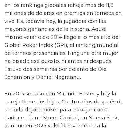
en los rankings globales refleja más de 11,8
millones de dólares en premios en torneos en
vivo. Es, todavía hoy, la jugadora con las
mayores ganancias de la historia. Aquel
mismo verano de 2014 llegó a lo más alto del
Global Poker Index (GPI), el ranking mundial
de torneos presenciales. Ninguna otra mujer
ha pisado ese puesto, ni antes ni después.
Estuvo dos semanas por delante de Ole
Schemion y Daniel Negreanu.
En 2013 se casó con Miranda Foster y hoy la
pareja tiene dos hijos. Cuatro años después de
la boda dejó el póker para trabajar como
trader en Jane Street Capital, en Nueva York,
aunque en 2025 volvió brevemente a la