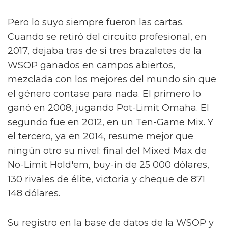
Pero lo suyo siempre fueron las cartas.
Cuando se retiró del circuito profesional, en
2017, dejaba tras de sí tres brazaletes de la
WSOP ganados en campos abiertos,
mezclada con los mejores del mundo sin que
el género contase para nada. El primero lo
ganó en 2008, jugando Pot-Limit Omaha. El
segundo fue en 2012, en un Ten-Game Mix. Y
el tercero, ya en 2014, resume mejor que
ningún otro su nivel: final del Mixed Max de
No-Limit Hold'em, buy-in de 25 000 dólares,
130 rivales de élite, victoria y cheque de 871
148 dólares.
Su registro en la base de datos de la WSOP y