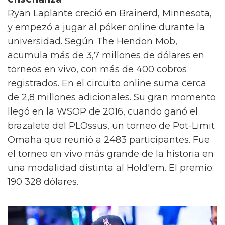
Ryan Laplante creció en Brainerd, Minnesota,
y empezó a jugar al póker online durante la
universidad. Según The Hendon Mob,
acumula más de 3,7 millones de dólares en
torneos en vivo, con más de 400 cobros
registrados. En el circuito online suma cerca
de 2,8 millones adicionales. Su gran momento
llegó en la WSOP de 2016, cuando ganó el
brazalete del PLOssus, un torneo de Pot-Limit
Omaha que reunió a 2483 participantes. Fue
el torneo en vivo más grande de la historia en
una modalidad distinta al Hold'em. El premio:
190 328 dólares.