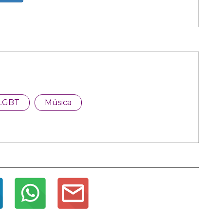
LGBT
Música