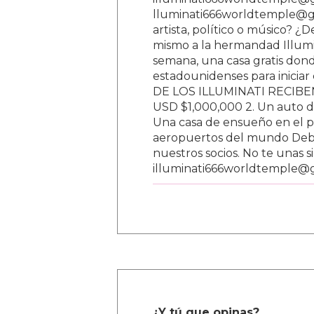
lluminati666worldtemple@gm
artista, político o músico? ¿
mismo a la hermandad Illumi
semana, una casa gratis donde
estadounidenses para inici
DE LOS ILLUMINATI RECIBEN 
USD $1,000,000 2. Un auto d
Una casa de ensueño en el paí
aeropuertos del mundo Debe
nuestros socios. No te unas s
illuminati666worldtemple@
¿Y tú que opinas?