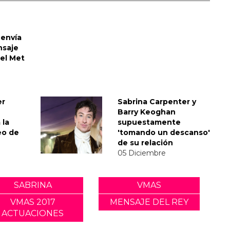
envía
nsaje
del Met
er
Sabrina Carpenter y
Barry Keoghan
 la
supuestamente
eo de
'tomando un descanso'
de su relación
05 Diciembre
SABRINA
VMAS
VMAS 2017
MENSAJE DEL REY
ACTUACIONES