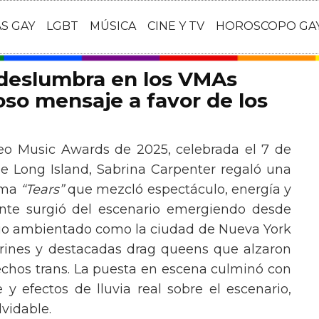
AS GAY
LGBT
MÚSICA
CINE Y TV
HOROSCOPO GA
 deslumbra en los VMAs
so mensaje a favor de los
eo Music Awards de 2025, celebrada el 7 de
e Long Island, Sabrina Carpenter regaló una
ema
“Tears”
que mezcló espectáculo, energía y
tante surgió del escenario emergiendo desde
ario ambientado como la ciudad de Nueva York
rines y destacadas drag queens que alzaron
echos trans. La puesta en escena culminó con
y efectos de lluvia real sobre el escenario,
vidable.