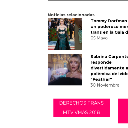
Noticias relacionadas
Tommy Dorfman 
un poderoso me
trans en la Gala 
05 Mayo
Sabrina Carpent
responde
divertidamente a
polémica del víd
"Feather"
30 Noviembre
DERECHOS TRANS
MTV VMAS 2018