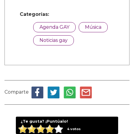
Categorías:
Agenda GAY
Música
Noticias gay
Comparte
¿Te gusta? ¡Puntúalo!
4
votos