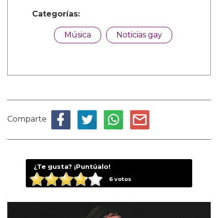
Categorías:
Música
Noticias gay
Comparte
¿Te gusta? ¡Puntúalo!
6
votos