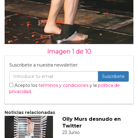
Imagen 1 de
10
Suscribete a nuestra newsletter:
Suscribete
Acepto los
terminos y condiciones
y la
política de
privacidad
.
Noticias relacionadas
Olly Murs desnudo en
Twitter
23 Junio