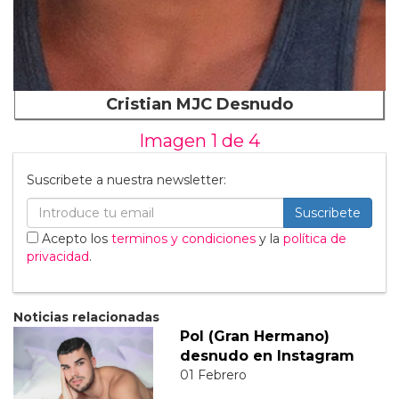
Cristian MJC Desnudo
Imagen 1 de
4
Suscribete a nuestra newsletter:
Suscribete
Acepto los
terminos y condiciones
y la
política de
privacidad
.
Noticias relacionadas
Pol (Gran Hermano)
desnudo en Instagram
01 Febrero