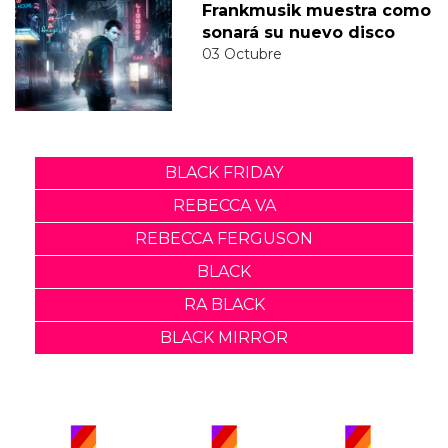
Frankmusik muestra como
sonará su nuevo disco
03 Octubre
BLACK FRIDAY
REBECCA VA
REBECCA FERGUSON
BLACK
RA BLACK
BLACK MIRROR