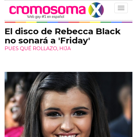
Toggle
navigat
El disco de Rebecca Black
no sonará a 'Friday'
PUES QUÉ ROLLAZO, HIJA