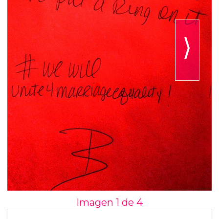
⟩
Imagen 1 de
4