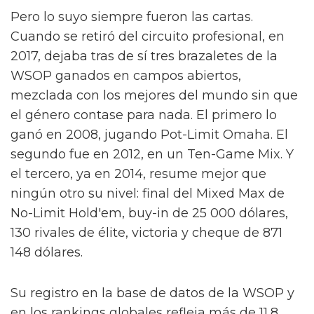
Pero lo suyo siempre fueron las cartas.
Cuando se retiró del circuito profesional, en
2017, dejaba tras de sí tres brazaletes de la
WSOP ganados en campos abiertos,
mezclada con los mejores del mundo sin que
el género contase para nada. El primero lo
ganó en 2008, jugando Pot-Limit Omaha. El
segundo fue en 2012, en un Ten-Game Mix. Y
el tercero, ya en 2014, resume mejor que
ningún otro su nivel: final del Mixed Max de
No-Limit Hold'em, buy-in de 25 000 dólares,
130 rivales de élite, victoria y cheque de 871
148 dólares.
Su registro en la base de datos de la WSOP y
en los rankings globales refleja más de 11,8