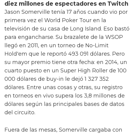
diez millones de espectadores en Twitch
Jason Somerville tenía 17 años cuando vio por
primera vez el World Poker Tour en la
televisión de su casa de Long Island. Eso bastó
para engancharse. Su brazalete de la WSOP
llegó en 2011, en un torneo de No-Limit
Hold'em que le reportó 493 091 dólares. Pero
su mayor premio tiene otra fecha: en 2014, un
cuarto puesto en un Super High Roller de 100
000 dólares de buy-in le dejó 1 327 352
dólares. Entre unas cosas y otras, su registro
en torneos en vivo supera los 3,8 millones de
dólares según las principales bases de datos
del circuito.
Fuera de las mesas, Somerville cargaba con