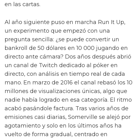
en las cartas.
Al año siguiente puso en marcha Run It Up,
un experimento que empezó con una
pregunta sencilla: ¿se puede convertir un
bankroll de 50 dólares en 10 000 jugando en
directo ante cámara? Dos años después abrió
un canal de Twitch dedicado al póker en
directo, con análisis en tiempo real de cada
mano. En marzo de 2016 el canal rebasó los 10
millones de visualizaciones únicas, algo que
nadie había logrado en esa categoría. El ritmo
acabó pasándole factura. Tras varios años de
emisiones casi diarias, Somerville se alejó por
agotamiento y solo en los últimos años ha
vuelto de forma gradual, centrado en