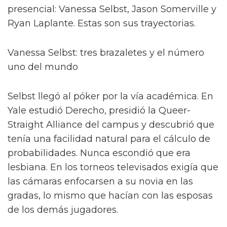
presencial: Vanessa Selbst, Jason Somerville y
Ryan Laplante. Estas son sus trayectorias.
Vanessa Selbst: tres brazaletes y el número
uno del mundo
Selbst llegó al póker por la vía académica. En
Yale estudió Derecho, presidió la Queer-
Straight Alliance del campus y descubrió que
tenía una facilidad natural para el cálculo de
probabilidades. Nunca escondió que era
lesbiana. En los torneos televisados exigía que
las cámaras enfocarsen a su novia en las
gradas, lo mismo que hacían con las esposas
de los demás jugadores.