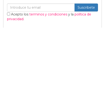
Suscribete
Acepto los
terminos y condiciones
y la
política de
privacidad
.
Noticias relacionadas
Tommy Dorfman envía un
poderoso mensaje trans
en la Gala del Met
05 Mayo
Sabrina Carpenter
responde divertidamente