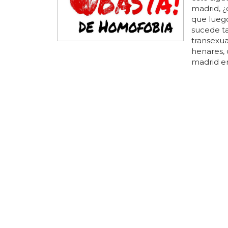
madrid, ¿
que luego
sucede ta
transexua
henares,
madrid en
medidas c
sábado al
pasaban a
PUTIN HO
La entr
Vladimi
Que vlad
que decid
expresión
amenazán
su condic
trae hijo
putin se h