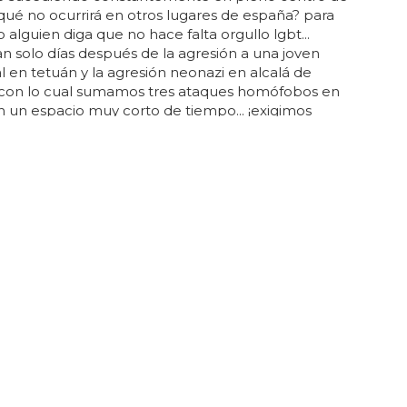
qué no ocurrirá en otros lugares de españa? para
 alguien diga que no hace falta orgullo lgbt...
n solo días después de la agresión a una joven
l en tetuán y la agresión neonazi en alcalá de
 con lo cual sumamos tres ataques homófobos en
 un espacio muy corto de tiempo... ¡exigimos
ontra lgtbfobia ya!... este último ataque sucedió el
 lado de chueca, cuando dos jóvenes de 25 años
brazados por...
MÓFOBO
evista más homófoba y machista de
r Putin
imir putin es un homófobo lo sabemos todos, desde
ió liderar una cruzada contra la libertad de
, persiguiendo a los homosexuales y
dolos con expulsarlos de su país simplemente por
ión sexual... ¿por qué? porque el matrimonio gay no
s al mundo... el amor entre donald trump y vladimir
ace viral... la clave son frases de su reciente