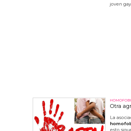
joven gay
HOMOFOBI
Otra ag
La asoci
homofo
esto sig