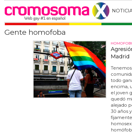
NOTICI
Gente homofoba
HOMOFOBI
Agresió
Madrid
Tenemos 
comunida
todo gana
encima, u
el joven 
quedó mir
alejado p
30 años y
fijamente
homosexua
homófoba