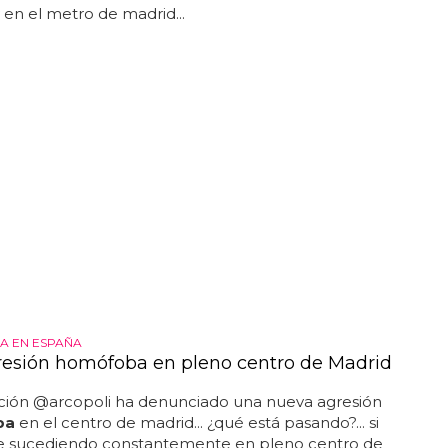
 en el metro de madrid...
A EN ESPAÑA
resión homófoba en pleno centro de Madrid
ación @arcopoli ha denunciado una nueva agresión
ba
en el centro de madrid... ¿qué está pasando?... si
ue sucediendo constantemente en pleno centro de