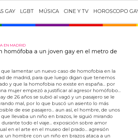
AS GAY
LGBT
MÚSICA
CINE Y TV
HOROSCOPO GA
A EN MADRID
n homófoba a un joven gay en el metro de
que lamentar un nuevo caso de homofobia en la
d de madrid, para que luego digan que tenemos
do y que la homofobia no existe en españa... por
na mujer empezó a justificar al agresor homófobo...
gay de 26 años se subió al vagó y un pasajero se le
ando mal, por lo que buscó un asiento lo más
osible de ese pasajero... aun así, el hombre, de unos
 que llevaba un niño en brazos, le siguió mirando
 durante todo el viaje... exposición sobre amor
l en el arte en el museo del prado... agresión
: un hombre con un niño en brazos ataca a un