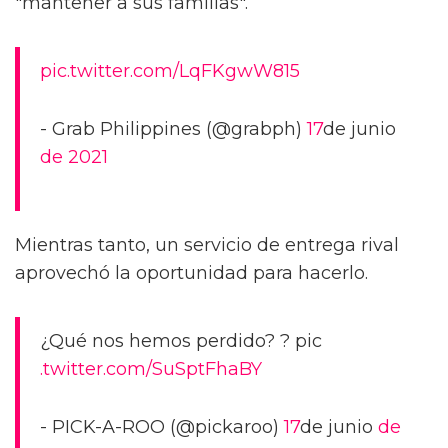
"mantener a sus familias".
pic.twitter.com/LqFKgwW815
- Grab Philippines (@grabph)
17
de junio
de 2021
Mientras tanto, un servicio de entrega rival
aprovechó la oportunidad para hacerlo.
¿Qué nos hemos perdido? ? pic
.twitter.com/SuSptFhaBY
- PICK-A-ROO (@pickaroo)
17
de junio
de