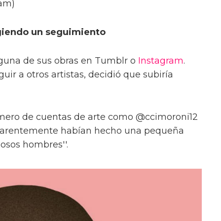
ram)
ogiendo un seguimiento
inguna de sus obras en Tumblr o
Instagram
.
r a otros artistas, decidió que subiría
mero de cuentas de arte como @ccimoroni12
aparentemente habían hecho una pequeña
osos hombres''.