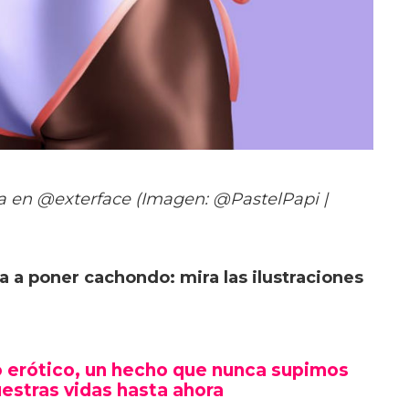
da en @exterface (Imagen: @PastelPapi |
a poner cachondo: mira las ilustraciones
co erótico, un hecho que nunca supimos
stras vidas hasta ahora