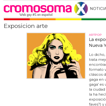
NOTICI
Exposicion arte
ARTPOP
La expos
Nueva Y
Lo dicho,
trata mejo
encontrar
formato 
clásicos 
gaga en u
gaga' es 
la ciudad 
la ha hec
exposició
faves?) y 