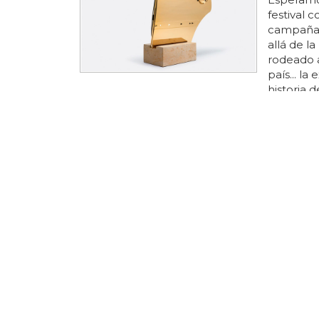
festival 
campañas.
allá de l
rodeado a
país... la
historia 
o las gem
creadas po
sónar cum
celebrar 
instalaci
Las mejo
El museo
primera 
angel la 
1999 tras
de
arte
c
fue la pr
arte
cont