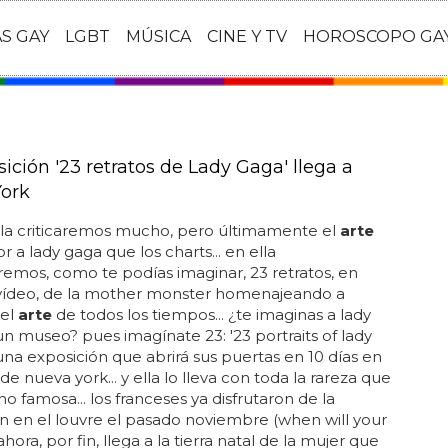
AS GAY
LGBT
MÚSICA
CINE Y TV
HOROSCOPO GA
ición '23 retratos de Lady Gaga' llega a
ork
 la criticaremos mucho, pero últimamente el
arte
r a lady gaga que los charts... en ella
emos, como te podías imaginar, 23 retratos, en
vídeo, de la mother monster homenajeando a
del
arte
de todos los tiempos... ¿te imaginas a lady
n museo? pues imagínate 23: '23 portraits of lady
una exposición que abrirá sus puertas en 10 días en
de nueva york... y ella lo lleva con toda la rareza que
ho famosa... los franceses ya disfrutaron de la
n en el louvre el pasado noviembre (when will your
ahora, por fin, llega a la tierra natal de la mujer que