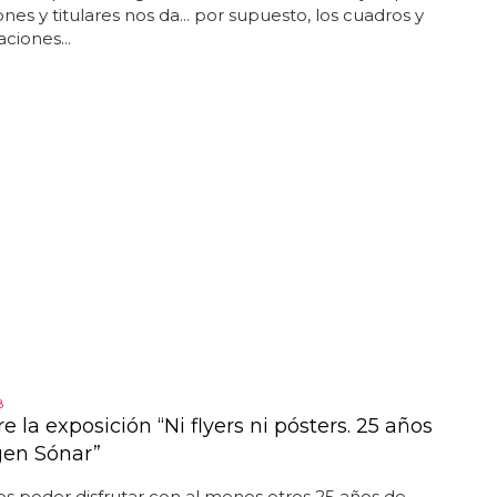
nes y titulares nos da... por supuesto, los cuadros y
ciones...
8
 la exposición “Ni flyers ni pósters. 25 años
en Sónar”
 poder disfrutar con al menos otros 25 años de