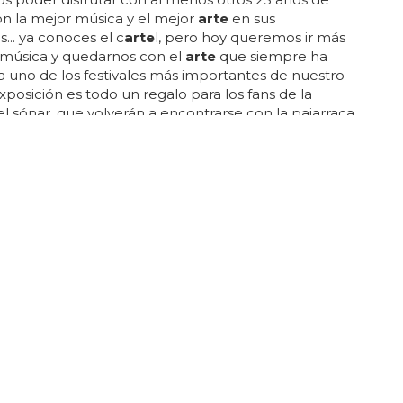
con la mejor música y el mejor
arte
en sus
.. ya conoces el c
arte
l, pero hoy queremos ir más
a música y quedarnos con el
arte
que siempre ha
 uno de los festivales más importantes de nuestro
 exposición es todo un regalo para los fans de la
del sónar, que volverán a encontrarse con la pajarraca
elas telequinéticas, entre otras muchas campañas
r sergio caballero, codirector del festival... el
ple ya un cuarto de siglo en 2018 y este año van a
esos 25 años por todo lo alto... es una gran
ón con más de 50...
res galerías de arte de Taipei
 de
arte
contemporáneo acogió recientemente la
exposición de
arte
lgbt+ de asia... galería de
arte
galería de
arte
angel se construyó e inauguró en
 el devastador terremoto que sacudió taipei... museo
ontemporáneo el museo de
arte
contemporáneo
imera galería de taiwán dedicada exclusivamente al
emporáneo y es una de las más visitadas de la