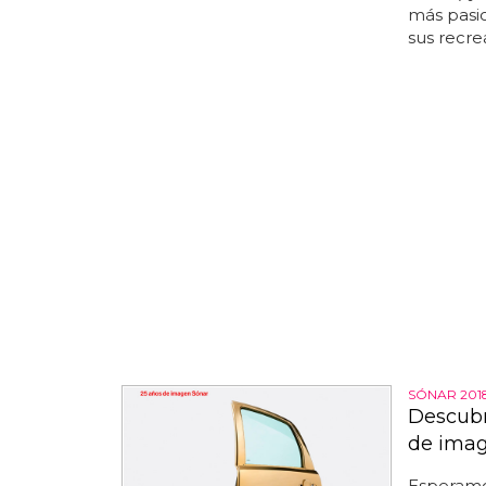
más pasio
sus recrea
SÓNAR 201
Descubre
de imag
Esperamos