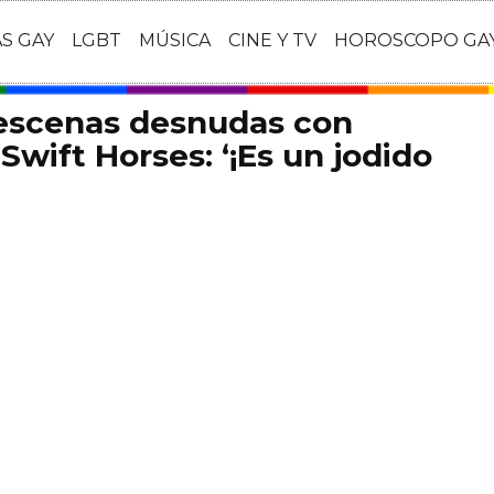
AS GAY
LGBT
MÚSICA
CINE Y TV
HOROSCOPO GA
 escenas desnudas con
Swift Horses: ‘¡Es un jodido