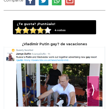
¿Te gusta? ¡Puntúalo!
4
votos
¿Vladimir Putin gay? de vacaciones
⟩