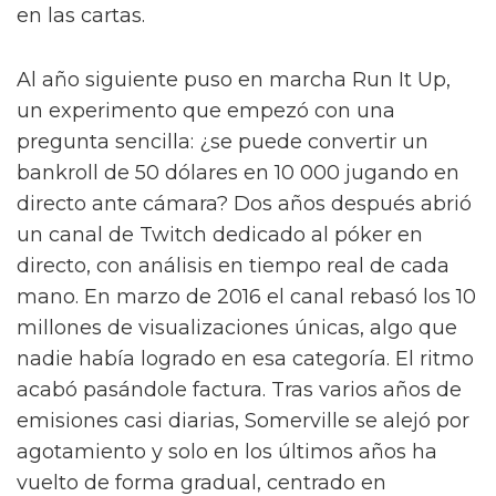
en las cartas.
Al año siguiente puso en marcha Run It Up,
un experimento que empezó con una
pregunta sencilla: ¿se puede convertir un
bankroll de 50 dólares en 10 000 jugando en
directo ante cámara? Dos años después abrió
un canal de Twitch dedicado al póker en
directo, con análisis en tiempo real de cada
mano. En marzo de 2016 el canal rebasó los 10
millones de visualizaciones únicas, algo que
nadie había logrado en esa categoría. El ritmo
acabó pasándole factura. Tras varios años de
emisiones casi diarias, Somerville se alejó por
agotamiento y solo en los últimos años ha
vuelto de forma gradual, centrado en