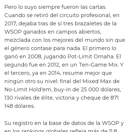
Pero lo suyo siempre fueron las cartas.
Cuando se retiró del circuito profesional, en
2017, dejaba tras de sí tres brazaletes de la
WSOP ganados en campos abiertos,
mezclada con los mejores del mundo sin que
el género contase para nada. El primero lo
ganó en 2008, jugando Pot-Limit Omaha. El
segundo fue en 2012, en un Ten-Game Mix. Y
el tercero, ya en 2014, resume mejor que
ningún otro su nivel: final del Mixed Max de
No-Limit Hold'em, buy-in de 25 000 dólares,
130 rivales de élite, victoria y cheque de 871
148 dólares.
Su registro en la base de datos de la WSOP y
en los rankings globales refleja más de 11,8