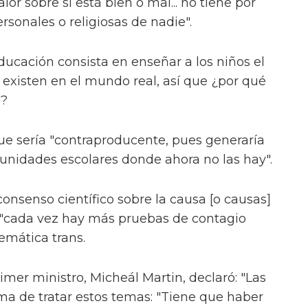
lor sobre si está bien o mal... no tiene por
rsonales o religiosas de nadie".
ducación consista en enseñar a los niños el
 existen en el mundo real, así que ¿por qué
s?
ue sería "contraproducente, pues generaría
unidades escolares donde ahora no las hay".
nsenso científico sobre la causa [o causas]
e "cada vez hay más pruebas de contagio
lemática trans.
rimer ministro, Micheál Martin, declaró: "Las
rma de tratar estos temas: "Tiene que haber