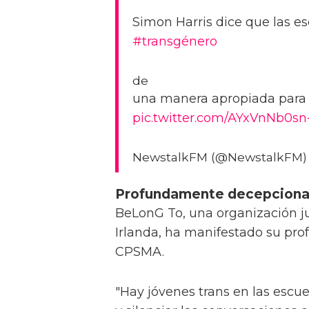
Simon Harris dice que las 
#transgénero
de
una manera apropiada para l
pic.twitter.com/AYxVnNb0sn
NewstalkFM (@NewstalkFM
Profundamente decepcion
BeLonG To, una organización j
Irlanda, ha manifestado su pro
CPSMA.
"Hay jóvenes trans en las escue