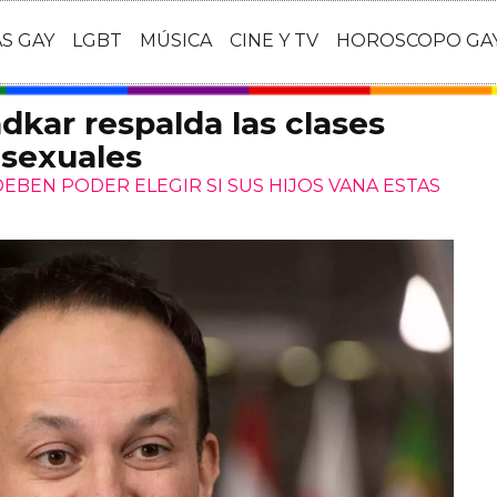
AS GAY
LGBT
MÚSICA
CINE Y TV
HOROSCOPO GA
adkar respalda las clases
nsexuales
EBEN PODER ELEGIR SI SUS HIJOS VANA ESTAS