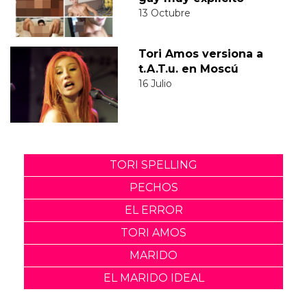
13 Octubre
Tori Amos versiona a
t.A.T.u. en Moscú
16 Julio
TORI SPELLING
PECHOS
EL ERROR
TORI AMOS
MARIDO
EL MARIDO IDEAL