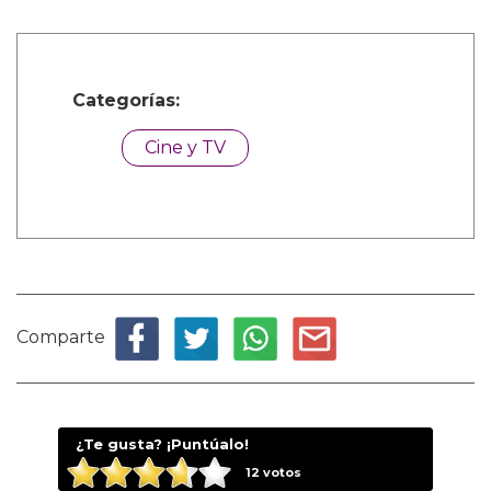
Categorías:
Cine y TV
Comparte
¿Te gusta? ¡Puntúalo!
12
votos