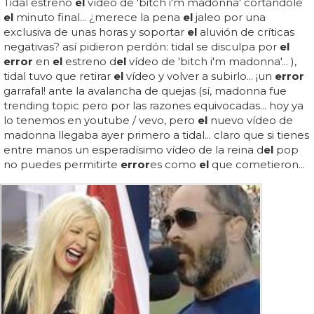
Tidal estrenó
el
vídeo de 'bitch i'm madonna' cortándole
el
minuto final... ¿merece la pena
el
jaleo por una
exclusiva de unas horas y soportar
el
aluvión de críticas
negativas? así pidieron perdón: tidal se disculpa por
el
error
en
el
estreno d
el
vídeo de 'bitch i'm madonna'... ),
tidal tuvo que retirar
el
vídeo y volver a subirlo... ¡un
error
garrafal! ante la avalancha de quejas (sí, madonna fue
trending topic pero por las razones equivocadas... hoy ya
lo tenemos en youtube / vevo, pero
el
nuevo vídeo de
madonna llegaba ayer primero a tidal... claro que si tienes
entre manos un esperadísimo vídeo de la reina d
el
pop
no puedes permitirte
error
es como
el
que cometieron...