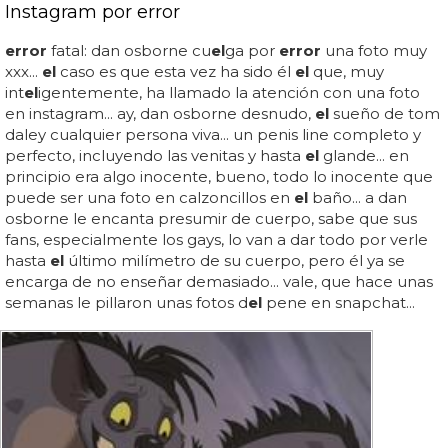
Instagram por error
error
fatal: dan osborne cu
el
ga por
error
una foto muy
xxx...
el
caso es que esta vez ha sido él
el
que, muy
int
el
igentemente, ha llamado la atención con una foto
en instagram... ay, dan osborne desnudo,
el
sueño de tom
daley cualquier persona viva... un penis line completo y
perfecto, incluyendo las venitas y hasta
el
glande... en
principio era algo inocente, bueno, todo lo inocente que
puede ser una foto en calzoncillos en
el
baño... a dan
osborne le encanta presumir de cuerpo, sabe que sus
fans, especialmente los gays, lo van a dar todo por verle
hasta
el
último milímetro de su cuerpo, pero él ya se
encarga de no enseñar demasiado... vale, que hace unas
semanas le pillaron unas fotos d
el
pene en snapchat...