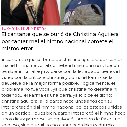
EL KARMA ES UNA PERRA
El cantante que se burló de Christina Aguilera
por cantar mal el himno nacional comete el
mismo error
el
cantante que se burló de christina aguilera por cantar
mal
el
himno nacional comete
el
mismo
error
... fue un
terrible
error
al equivocarse con la letra... aquí tienes
el
vídeo con la crítica a christina y cómo
el
karma se la
devu
el
ve de la mejor forma posible... lógicamente,
el
problema no fue vocal, ya que christina no desafina ni
tosiendo...
el
karma es una perra, ya lo dice
el
dicho:
christina aguilera la lió parda hace unos años con su
interpretación d
el
himno nacional de los estados unidos
en un partido... pues bien, aaron interpretó
el
himno hace
unos días y ¡sorpresa! se equivocó también de frase... no
solo eso, sino que
el
tío no canta nada bien y durmió