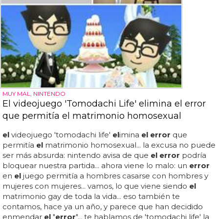
MUY MAL, NINTENDO
El videojuego 'Tomodachi Life' elimina el error
que permitía el matrimonio homosexual
el
videojuego 'tomodachi life'
el
imina
el error
que
permitía
el
matrimonio homosexual... la excusa no puede
ser más absurda: nintendo avisa de que
el error
podría
bloquear nuestra partida... ahora viene lo malo: un
error
en
el
juego permitía a hombres casarse con hombres y
mujeres con mujeres... vamos, lo que viene siendo
el
matrimonio gay de toda la vida... eso también te
contamos, hace ya un año, y parece que han decidido
enmendar
el
"
error
"... te hablamos de 'tomodachi life' la