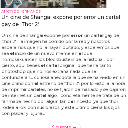
AMOR DE HERMANOS
Un cine de Shangai expone por error un cartel
gay de 'Thor 2'
Un cine de shangai expone por
error
un cart
el
gay de
'thor 2'... la imagen ha corrido por la red y nosotros
esperamos que no la hayan quitado, y esperemos que
sea
el
inicio de un nuevo meme en
el
que
homosexualicen los blockbusters de la historia... por
cierto, aquí tienes
el
cart
el
original, que tiene tanto
photoshop que no nos extraña nada que se
confundieran... curiosa anécdota la que se ha vivido en un
cine chino con
el
estreno de 'thor 2': por lo visto, a la hora
de imprimir cart
el
es, no se fijaron demasiado y se bajaron
de internet un cart
el
algo... concretamente se trata de un
fanmade hecho por algún fan d
el
incesto, ya que thor
rodea a loki con sus brazos, y este último cierra los ojos
con placer y lujuria...
Siguiente →