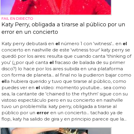
FAIL EN DIRECTO
Katy Perry, obligada a tirarse al público por un
error en un concierto
Katy perry debutará en
el
número 1 con 'witness'... en
el
concierto en nashville de este 'witness tour' katy perry se
quedó por los aires: resulta que cuando canta 'thinking of
you' (¿por qué canta
el
fracaso de balada de su primer
disco?) lo hace por los aires subida en una plataforma
con forma de planeta... al final no la pudieron bajar como
el
la hubiera querido y tuvo que tirarse al público, como
puedes ver en
el
vídeo: momento youtube... sea como
sea, la cantante de 'chained to the rhythm' sigue con su
vistoso espectáculo pero en su concierto en nashville
tuvo un problemilla: katy perry, obligada a tirarse al
público por un
error
en un concierto... tachado ya de
flop, katy ha salido de gira y en principio parece que la...