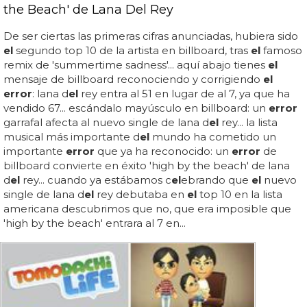
the Beach' de Lana Del Rey
De ser ciertas las primeras cifras anunciadas, hubiera sido
el
segundo top 10 de la artista en billboard, tras
el
famoso
remix de 'summertime sadness'... aquí abajo tienes
el
mensaje de billboard reconociendo y corrigiendo
el
error
: lana d
el
rey entra al 51 en lugar de al 7, ya que ha
vendido 67... escándalo mayúsculo en billboard: un
error
garrafal afecta al nuevo single de lana d
el
rey... la lista
musical más importante d
el
mundo ha cometido un
importante
error
que ya ha reconocido: un
error
de
billboard convierte en éxito 'high by the beach' de lana
d
el
rey... cuando ya estábamos c
el
ebrando que
el
nuevo
single de lana d
el
rey debutaba en
el
top 10 en la lista
americana descubrimos que no, que era imposible que
'high by the beach' entrara al 7 en...