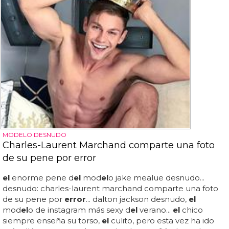
MODELO DESNUDO
Charles-Laurent Marchand comparte una foto
de su pene por error
el
enorme pene d
el
mod
el
o jake mealue desnudo...
desnudo: charles-laurent marchand comparte una foto
de su pene por
error
... dalton jackson desnudo,
el
mod
el
o de instagram más sexy d
el
verano...
el
chico
siempre enseña su torso,
el
culito, pero esta vez ha ido