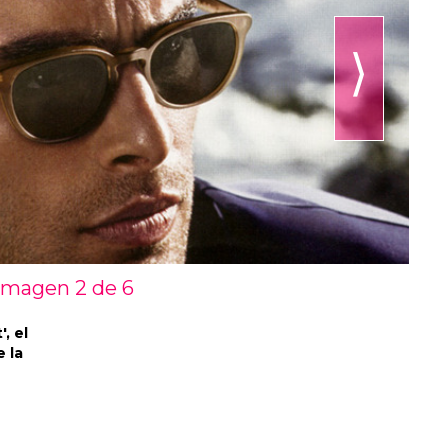
⟩
Imagen 2 de
6
, el
e la