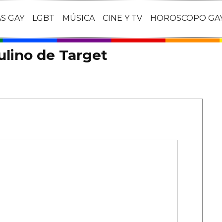
AS GAY
LGBT
MÚSICA
CINE Y TV
HOROSCOPO GA
lino de Target