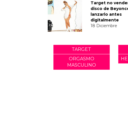
Target no vender
disco de Beyonc
lanzarlo antes
digitalmente
18 Diciembre
TARGET
ORGASMO
HE
MASCULINO