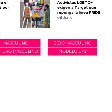
á el
Activistas LGBTQ+
é por
exigen a Target que
reponga la línea PRIDE
08 Junio
MASCULINO
SEXO MASCULINO
TERO MASCULINO
MODELO GAY