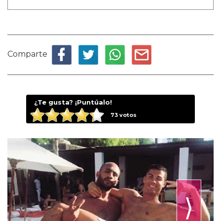
Comparte
¿Te gusta? ¡Puntúalo!
73
votos
⟩