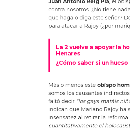
Juan Antonio Reig Plà
, el obi
contra nosotros. ¿No tiene nad
que haga o diga este señor? De
para atacar a Rajoy (¿por mariqu
La 2 vuelve a apoyar la h
Henares
¿Cómo saber si un hueso 
Más o menos este
obispo hom
somos los causantes indirectos d
faltó decir
"los gays matáis niño
indican que Mariano Rajoy ha s
insensatez al retirar la reforma
cuantitativamente el holocaust