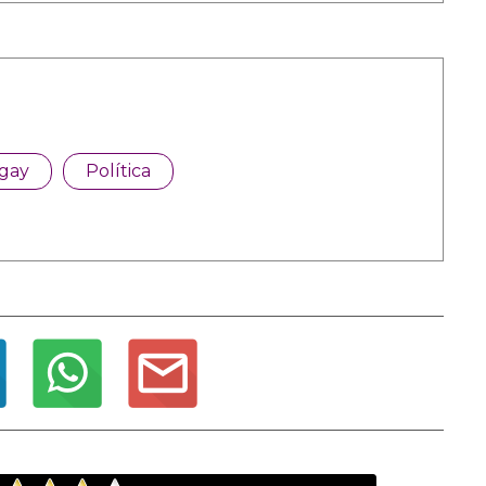
 gay
Política