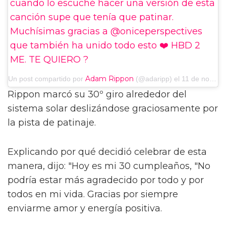
cuando lo escuché hacer una versión de esta
canción supe que tenía que patinar.
Muchísimas gracias a @oniceperspectives
que también ha unido todo esto ❤️ HBD 2
ME. TE QUIERO ?
Adam Rippon
Un post compartido por
(@adaripp) el
11 de noviembre de 2019 a las 9:04am PST
Rippon marcó su 30º giro alrededor del
sistema solar deslizándose graciosamente por
la pista de patinaje.
Explicando por qué decidió celebrar de esta
manera, dijo: "Hoy es mi 30 cumpleaños, "No
podría estar más agradecido por todo y por
todos en mi vida. Gracias por siempre
enviarme amor y energía positiva.