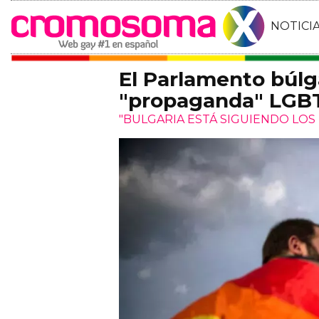
NOTICI
El Parlamento búlg
"propaganda" LGBT
"BULGARIA ESTÁ SIGUIENDO LOS 