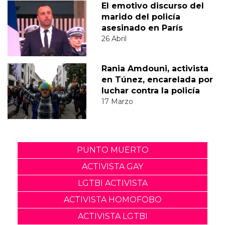
El emotivo discurso del
marido del policía
asesinado en París
26 Abril
Rania Amdouni, activista
en Túnez, encarelada por
luchar contra la policía
17 Marzo
PUNTO MUERTO
ACTIVISTA GAY
LGTBI ACTIVISTA
ACTIVISTA HOMOFOBO
ACTIVISTA LGTBI