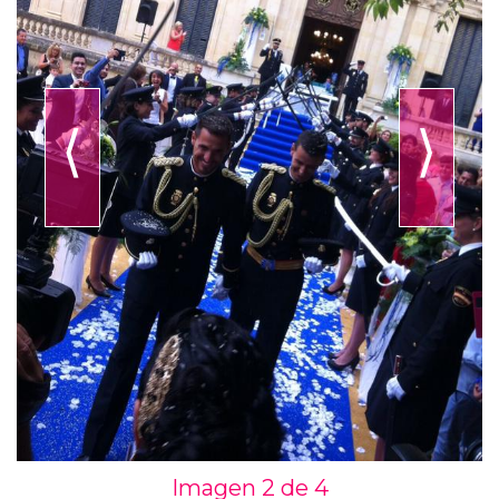
⟨
⟩
Imagen 2 de
4