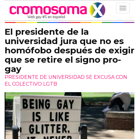
Toggle
navigat
El presidente de la
universidad jura que no es
homófobo después de exigir
que se retire el signo pro-
gay
PRESIDENTE DE UNIVERSIDAD SE EXCUSA CON
EL COLECTIVO LGTB