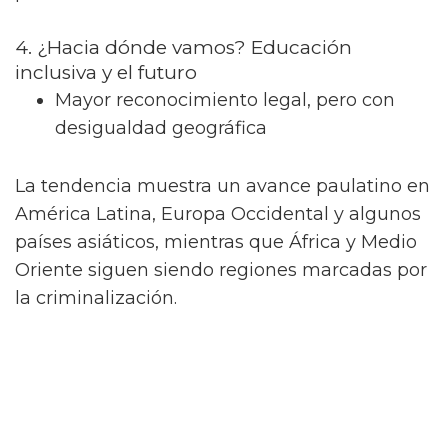
4. ¿Hacia dónde vamos? Educación
inclusiva y el futuro
Mayor reconocimiento legal, pero con
desigualdad geográfica
La tendencia muestra un avance paulatino en
América Latina, Europa Occidental y algunos
países asiáticos, mientras que África y Medio
Oriente siguen siendo regiones marcadas por
la criminalización.
En palabras de Víctor Madrigal-Borloz, ex
Experto Independiente de la ONU sobre la
protección contra la violencia y discriminación
por orientación sexual e identidad de género: