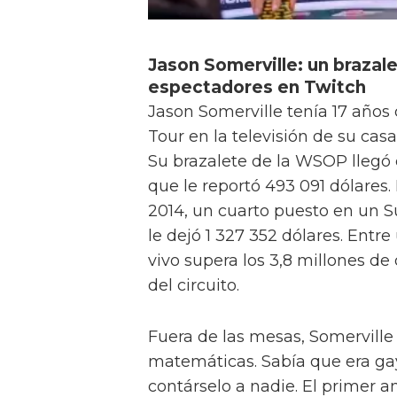
Jason Somerville: un brazale
espectadores en Twitch
Jason Somerville tenía 17 años
Tour en la televisión de su cas
Su brazalete de la WSOP llegó 
que le reportó 493 091 dólares.
2014, un cuarto puesto en un S
le dejó 1 327 352 dólares. Entre
vivo supera los 3,8 millones de
del circuito.
Fuera de las mesas, Somerville
matemáticas. Sabía que era gay
contárselo a nadie. El primer 