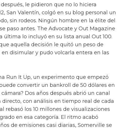
 después, le pidieron que no lo hiciera
12, San Valentín, colgó en su blog personal un
do, sin rodeos. Ningún hombre en la élite del
ese paso antes. The Advocate y Out Magazine
a última lo incluyó en su lista anual Out 100.
ue aquella decisión le quitó un peso de
 en disimular y pudo volcarla entera en las
cha Run It Up, un experimento que empezó
 puede convertir un bankroll de 50 dólares en
e cámara? Dos años después abrió un canal
 directo, con análisis en tiempo real de cada
l rebasó los 10 millones de visualizaciones
grado en esa categoría. El ritmo acabó
años de emisiones casi diarias, Somerville se