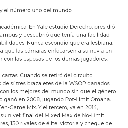
s y el número uno del mundo
a académica. En Yale estudió Derecho, presidió
 campus y descubrió que tenía una facilidad
abilidades. Nunca escondió que era lesbiana.
gía que las cámaras enfocarsen a su novia en
n con las esposas de los demás jugadores.
cartas. Cuando se retiró del circuito
as de sí tres brazaletes de la WSOP ganados
con los mejores del mundo sin que el género
 lo ganó en 2008, jugando Pot-Limit Omaha.
en-Game Mix. Y el tercero, ya en 2014,
u nivel: final del Mixed Max de No-Limit
s, 130 rivales de élite, victoria y cheque de