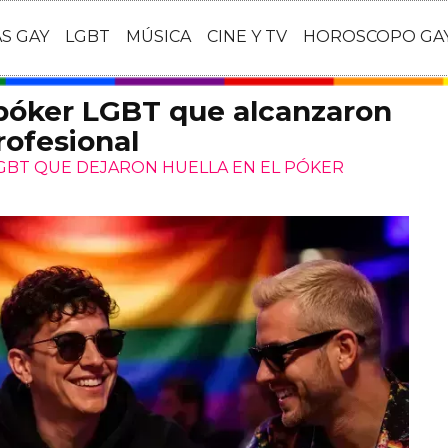
AS GAY
LGBT
MÚSICA
CINE Y TV
HOROSCOPO GA
 póker LGBT que alcanzaron
rofesional
LGBT QUE DEJARON HUELLA EN EL PÓKER