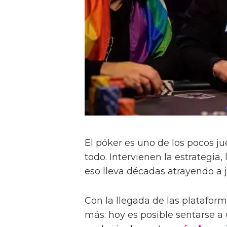
El póker es uno de los pocos j
todo. Intervienen la estrategia,
eso lleva décadas atrayendo a 
Con la llegada de las plataform
más: hoy es posible sentarse a