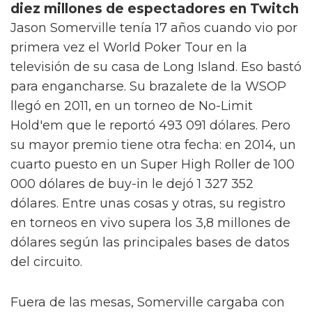
diez millones de espectadores en Twitch
Jason Somerville tenía 17 años cuando vio por
primera vez el World Poker Tour en la
televisión de su casa de Long Island. Eso bastó
para engancharse. Su brazalete de la WSOP
llegó en 2011, en un torneo de No-Limit
Hold'em que le reportó 493 091 dólares. Pero
su mayor premio tiene otra fecha: en 2014, un
cuarto puesto en un Super High Roller de 100
000 dólares de buy-in le dejó 1 327 352
dólares. Entre unas cosas y otras, su registro
en torneos en vivo supera los 3,8 millones de
dólares según las principales bases de datos
del circuito.
Fuera de las mesas, Somerville cargaba con