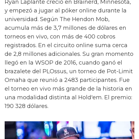
Ryan Laplante creció en Brainerd, Minnesota,
y empezó a jugar al póker online durante la
universidad. Según The Hendon Mob,
acumula más de 3,7 millones de dólares en
torneos en vivo, con más de 400 cobros
registrados. En el circuito online suma cerca
de 2,8 millones adicionales. Su gran momento
llegó en la WSOP de 2016, cuando ganó el
brazalete del PLOssus, un torneo de Pot-Limit
Omaha que reunió a 2483 participantes. Fue
el torneo en vivo más grande de la historia en
una modalidad distinta al Hold'em. El premio:
190 328 dólares.