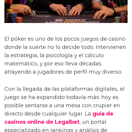
El póker es uno de los pocos juegos de casino
donde la suerte no lo decide todo. Intervienen
la estrategia, la psicología y el cálculo
matemático, y por eso lleva décadas
atrayendo a jugadores de perfil muy diverso.
Con la llegada de las plataformas digitales, el
juego se ha expandido todavía más: hoy es
posible sentarse a una mesa con crupier en
directo desde cualquier lugar. La
guía de
casinos online de Legalbet
, un portal
especializado en rankings y análisis de