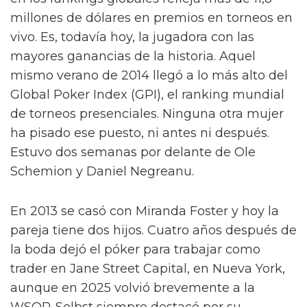
millones de dólares en premios en torneos en
vivo. Es, todavía hoy, la jugadora con las
mayores ganancias de la historia. Aquel
mismo verano de 2014 llegó a lo más alto del
Global Poker Index (GPI), el ranking mundial
de torneos presenciales. Ninguna otra mujer
ha pisado ese puesto, ni antes ni después.
Estuvo dos semanas por delante de Ole
Schemion y Daniel Negreanu.
En 2013 se casó con Miranda Foster y hoy la
pareja tiene dos hijos. Cuatro años después de
la boda dejó el póker para trabajar como
trader en Jane Street Capital, en Nueva York,
aunque en 2025 volvió brevemente a la