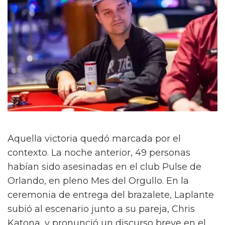
Aquella victoria quedó marcada por el
contexto. La noche anterior, 49 personas
habían sido asesinadas en el club Pulse de
Orlando, en pleno Mes del Orgullo. En la
ceremonia de entrega del brazalete, Laplante
subió al escenario junto a su pareja, Chris
Katona, y pronunció un discurso breve en el