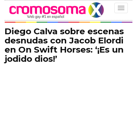
Toggle
navigat
Diego Calva sobre escenas
desnudas con Jacob Elordi
en On Swift Horses: ‘¡Es un
jodido dios!’