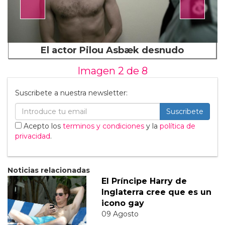
El actor Pilou Asbæk desnudo
Imagen 2 de
8
Suscribete a nuestra newsletter:
Suscribete
Acepto los
terminos y condiciones
y la
política de
privacidad
.
Noticias relacionadas
El Príncipe Harry de
Inglaterra cree que es un
icono gay
09 Agosto