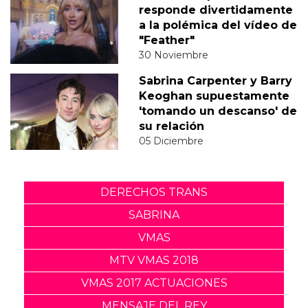
responde divertidamente
a la polémica del vídeo de
"Feather"
30 Noviembre
Sabrina Carpenter y Barry
Keoghan supuestamente
'tomando un descanso' de
su relación
05 Diciembre
DERECHOS TRANS
SABRINA
VMAS
MTV VMAS 2018
VMAS 2017 ACTUACIONES
MENSAJE DEL REY