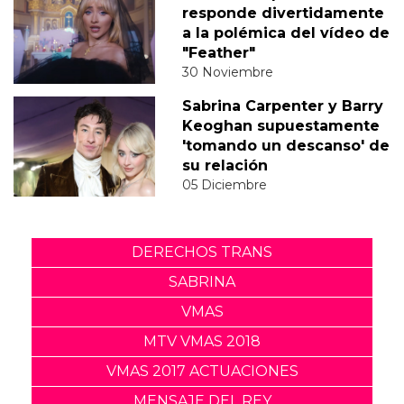
responde divertidamente
a la polémica del vídeo de
"Feather"
30 Noviembre
Sabrina Carpenter y Barry
Keoghan supuestamente
'tomando un descanso' de
su relación
05 Diciembre
DERECHOS TRANS
SABRINA
VMAS
MTV VMAS 2018
VMAS 2017 ACTUACIONES
MENSAJE DEL REY