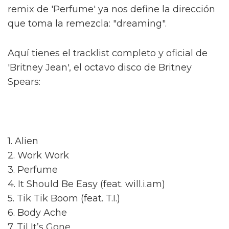
remix de 'Perfume' ya nos define la dirección
que toma la remezcla: "dreaming".
Aquí tienes el tracklist completo y oficial de
'Britney Jean', el octavo disco de Britney
Spears:
1. Alien
2. Work Work
3. Perfume
4. It Should Be Easy (feat. will.i.am)
5. Tik Tik Boom (feat. T.I.)
6. Body Ache
7. Til It’s Gone