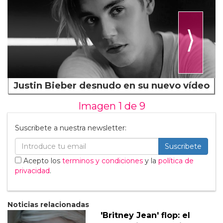
⟩
Justin Bieber desnudo en su nuevo vídeo
Imagen 1 de
9
Suscribete a nuestra newsletter:
Suscribete
Acepto los
terminos y condiciones
y la
política de
privacidad
.
Noticias relacionadas
'Britney Jean' flop: el