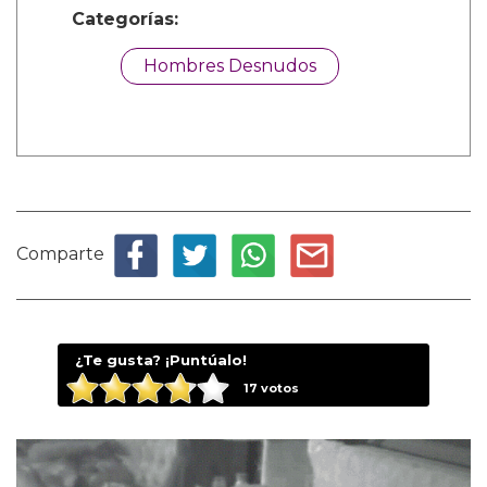
Categorías:
Hombres Desnudos
Comparte
¿Te gusta? ¡Puntúalo!
17
votos