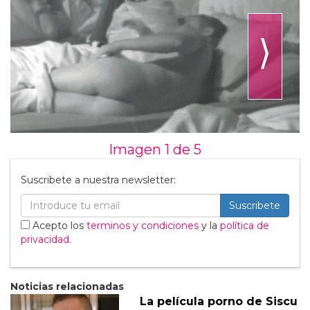
⟩
Imagen 1 de
5
Suscribete a nuestra newsletter:
Suscribete
Acepto los
terminos y condiciones
y la
política de
privacidad
.
Noticias relacionadas
La película porno de Siscu