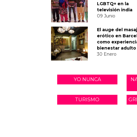
LGBTQ+ en la
televisión india
09 Junio
El auge del masa
erótico en Barce
como experienci
bienestar adulto
30 Enero
YO NUNCA
N
TURISMO
GR