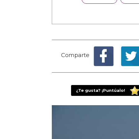
Comparte
¿Te gusta? ¡Puntúalo!