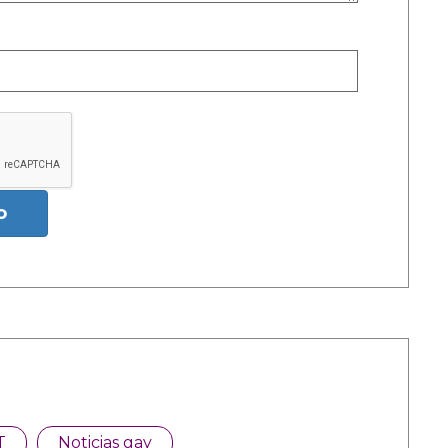
o
T
Noticias gay