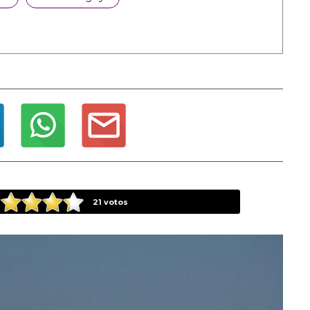
21
votos