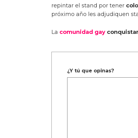
repintar el stand por tener
col
próximo año les adjudiquen st
La
comunidad gay
conquista
¿Y tú que opinas?