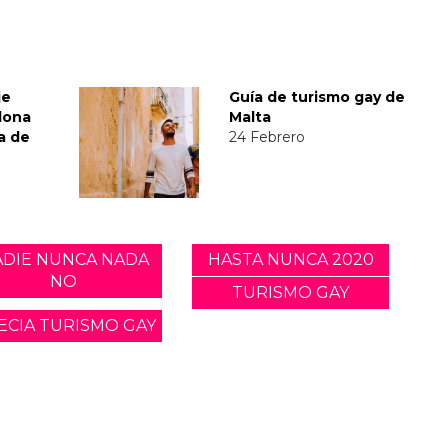
je
Guía de turismo gay de
lona
Malta
a de
24 Febrero
ADIE NUNCA NADA
HASTA NUNCA 2020
NO
TURISMO GAY
ECIA TURISMO GAY