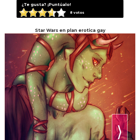
¿Te gusta? ¡Puntúalo!
8
votos
Star Wars en plan erotica gay
⟩