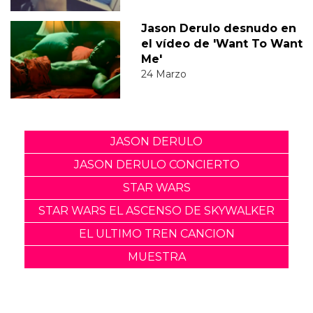
Jason Derulo desnudo en
el vídeo de 'Want To Want
Me'
24 Marzo
JASON DERULO
JASON DERULO CONCIERTO
STAR WARS
STAR WARS EL ASCENSO DE SKYWALKER
EL ULTIMO TREN CANCION
MUESTRA