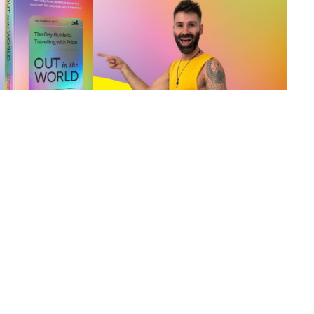
ros gay, no solo estamos revisando
uién está
cerca
. En lugares donde la
a, aplicaciones como Grindr o Scruff
o estás protegido. Una VPN añade esa capa
tu actividad en línea permanezca privada.
as mensajando a un "local amigable" a las 2
 locales.