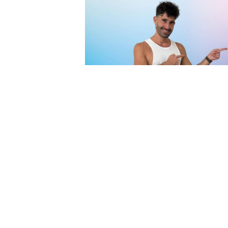
Y seamos realistas: como viaje
TripAdvisor, estamos viendo q
homosexualidad es criminalizad
pueden ponerte en riesgo si n
de seguridad, asegurando que 
Nadie necesita saber que estab
am... menos aún las autoridades