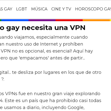
AS GAY
LGBT
MÚSICA
CINE Y TV
HOROSCOPO GA
ro gay necesita una VPN
uando viajamos, especialmente cuando
n nuestro uso de Internet y prohíben
 VPN no es opcional, es esencial! Aquí hay
mero que 'empacamos' antes de partir...
tal... te desliza por lugares en los que de otro
?.
s VPNs fue en nuestro gran viaje explorando
4. Este es un país que ha prohibido casi todas
ue usamos a diario, incluyendo Google,