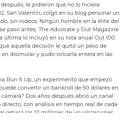
 después, le pidieron que no lo hiciera
12, San Valentín, colgó en su blog personal un
do, sin rodeos. Ningún hombre en la élite del
ese paso antes. The Advocate y Out Magazine
a última lo incluyó en su lista anual Out 100.
ue aquella decisión le quitó un peso de
 en disimular y pudo volcarla entera en las
cha Run It Up, un experimento que empezó
 puede convertir un bankroll de 50 dólares en
e cámara? Dos años después abrió un canal
 directo, con análisis en tiempo real de cada
l rebasó los 10 millones de visualizaciones
grado en esa categoría. El ritmo acabó
años de emisiones casi diarias, Somerville se