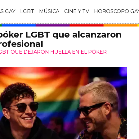
AS GAY
LGBT
MÚSICA
CINE Y TV
HOROSCOPO GA
 póker LGBT que alcanzaron
rofesional
LGBT QUE DEJARON HUELLA EN EL PÓKER