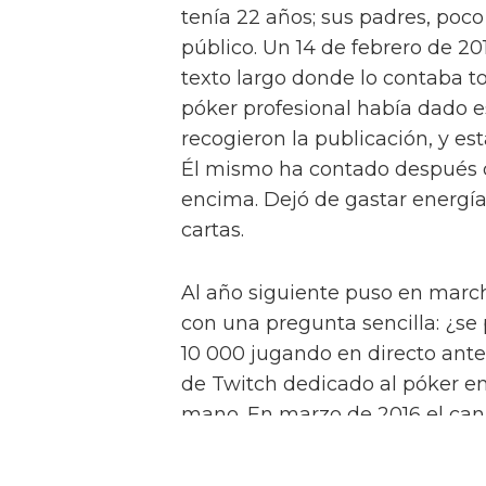
tenía 22 años; sus padres, poco
público. Un 14 de febrero de 20
texto largo donde lo contaba to
póker profesional había dado 
recogieron la publicación, y est
Él mismo ha contado después q
encima. Dejó de gastar energía
cartas.
Al año siguiente puso en mar
con una pregunta sencilla: ¿se
10 000 jugando en directo ant
de Twitch dedicado al póker en
mano. En marzo de 2016 el cana
únicas, algo que nadie había lo
pasándole factura. Tras varios 